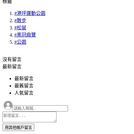
標籤
#港坪運動公園
#散步
#松鼠
#黑冠麻鷺
#公園
沒有
留言
最新留言
最新留言
最舊留言
人氣留言
用其他帳戶留言