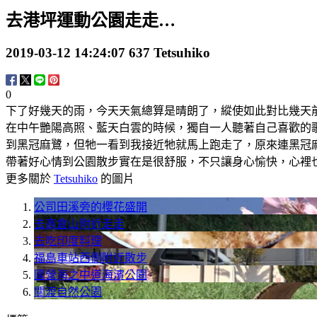
去港坪運動公園走走…
2019-03-12 14:24:07
637
Tetsuhiko
0
下了好幾天的雨，今天天氣總算是晴朗了，縱使如此對比幾天
在中午艷陽高照、藍天白雲的時候，獨自一人聽著自己喜歡的
到黑冠麻鷺，但牠一看到我接近牠就馬上跑走了，原來連黑冠
帶著好心情到公園散步實在是很舒服，不只讓身心愉快，心裡
更多關於
Tetsuhiko
的圖片
公司田溪旁的櫻花盛開
去高倉山附近走走
去吃印度料理
福島車站西側附近散步
國營海之中道海濱公園
關渡自然公園