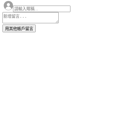
用其他帳戶留言