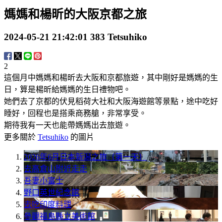
媽媽和楊昕的大阪京都之旅
2024-05-21 21:42:01
383
Tetsuhiko
2
這個月中媽媽和楊昕去大阪和京都旅遊，其中剛好是媽媽的生
日，算是楊昕給媽媽的生日禮物吧。
她們去了京都的伏見稻荷大社和大阪海遊館等景點，途中吃好
睡好，回程也是搭乘商務艙，非常享受。
期待我有一天也能帶媽媽出去旅遊。
更多關於
Tetsuhiko
的圖片
2026年6月日本新潟之旅（第一天）
去高倉山附近走走
吾妻小富士
野口英世紀念館
去吃印度料理
參觀福島縣立美術館