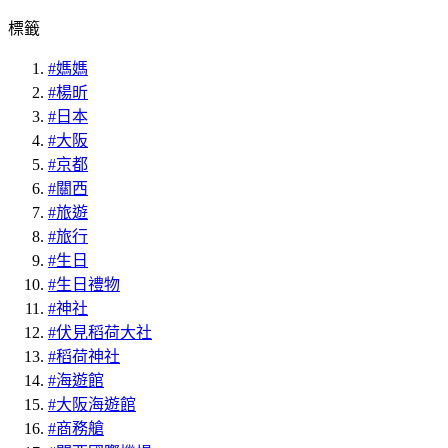
標籤
#媽媽
#楊昕
#日本
#大阪
#京都
#關西
#旅遊
#旅行
#生日
#生日禮物
#神社
#伏見稻荷大社
#稻荷神社
#海遊館
#大阪海遊館
#商務艙