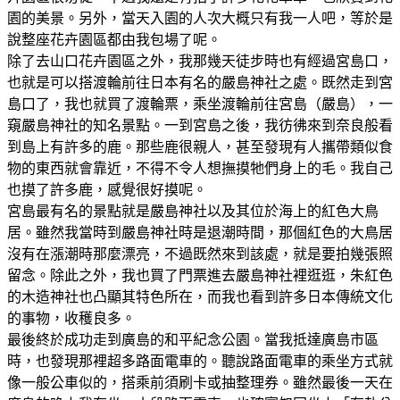
園的美景。另外，當天入園的人次大概只有我一人吧，等於是
說整座花卉園區都由我包場了呢。
除了去山口花卉園區之外，我那幾天徒步時也有經過宮島口，
也就是可以搭渡輪前往日本有名的嚴島神社之處。既然走到宮
島口了，我也就買了渡輪票，乘坐渡輪前往宮島（嚴島），一
窺嚴島神社的知名景點。一到宮島之後，我彷彿來到奈良般看
到島上有許多的鹿。那些鹿很親人，甚至發現有人攜帶類似食
物的東西就會靠近，不得不令人想撫摸牠們身上的毛。我自己
也摸了許多鹿，感覺很好摸呢。
宮島最有名的景點就是嚴島神社以及其位於海上的紅色大鳥
居。雖然我當時到嚴島神社時是退潮時間，那個紅色的大鳥居
沒有在漲潮時那麼漂亮，不過既然來到該處，就是要拍幾張照
留念。除此之外，我也買了門票進去嚴島神社裡逛逛，朱紅色
的木造神社也凸顯其特色所在，而我也看到許多日本傳統文化
的事物，收穫良多。
最後終於成功走到廣島的和平紀念公園。當我抵達廣島市區
時，也發現那裡超多路面電車的。聽說路面電車的乘坐方式就
像一般公車似的，搭乘前須刷卡或抽整理券。雖然最後一天在