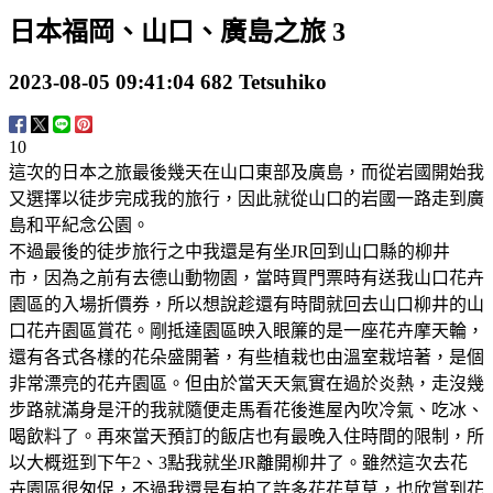
日本福岡、山口、廣島之旅 3
2023-08-05 09:41:04
682
Tetsuhiko
10
這次的日本之旅最後幾天在山口東部及廣島，而從岩國開始我
又選擇以徒步完成我的旅行，因此就從山口的岩國一路走到廣
島和平紀念公園。
不過最後的徒步旅行之中我還是有坐JR回到山口縣的柳井
市，因為之前有去德山動物園，當時買門票時有送我山口花卉
園區的入場折價券，所以想說趁還有時間就回去山口柳井的山
口花卉園區賞花。剛抵達園區映入眼簾的是一座花卉摩天輪，
還有各式各樣的花朵盛開著，有些植栽也由溫室栽培著，是個
非常漂亮的花卉園區。但由於當天天氣實在過於炎熱，走沒幾
步路就滿身是汗的我就隨便走馬看花後進屋內吹冷氣、吃冰、
喝飲料了。再來當天預訂的飯店也有最晚入住時間的限制，所
以大概逛到下午2、3點我就坐JR離開柳井了。雖然這次去花
卉園區很匆促，不過我還是有拍了許多花花草草，也欣賞到花