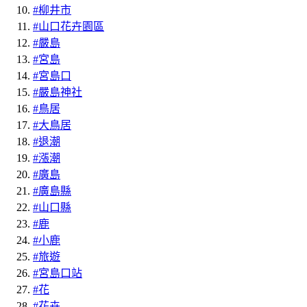
#柳井市
#山口花卉園區
#嚴島
#宮島
#宮島口
#嚴島神社
#鳥居
#大鳥居
#退潮
#漲潮
#廣島
#廣島縣
#山口縣
#鹿
#小鹿
#旅遊
#宮島口站
#花
#花卉