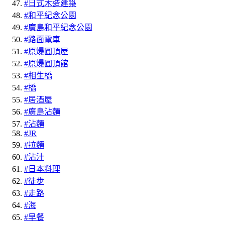
#日式木造建築
#和平紀念公園
#廣島和平紀念公園
#路面電車
#原爆圓頂屋
#原爆圓頂館
#相生橋
#橋
#居酒屋
#廣島沾麵
#沾麵
#JR
#拉麵
#沾汁
#日本料理
#徒步
#走路
#海
#早餐