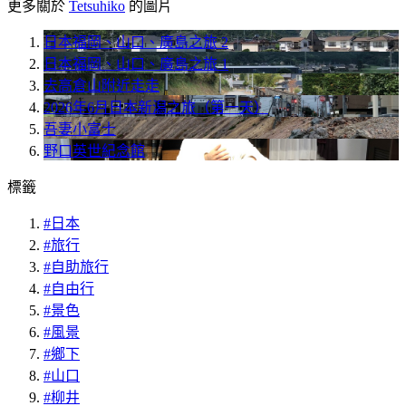
更多關於
Tetsuhiko
的圖片
日本福岡、山口、廣島之旅 2
日本福岡、山口、廣島之旅 1
去高倉山附近走走
2026年6月日本新潟之旅（第一天）
吾妻小富士
野口英世紀念館
標籤
#日本
#旅行
#自助旅行
#自由行
#景色
#風景
#鄉下
#山口
#柳井