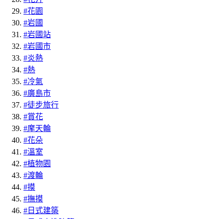
#花園
#岩國
#岩國站
#岩國市
#炎熱
#熱
#冷氣
#廣島市
#徒步旅行
#賞花
#摩天輪
#花朵
#溫室
#植物園
#渡輪
#摸
#撫摸
#日式建築