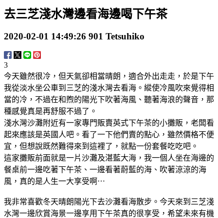
去三芝淺水灣邊看海邊喝下午茶
2020-02-01 14:49:26
901
Tetsuhiko
3
今天雖然很冷，但天氣卻相當晴朗，適合外出走走，於是下午
我從淡水坐公車到三芝的淺水灣去看海。縱使冷風吹來覺得相
當的冷，不過在和煦的陽光下吹著海風、聽著海浪的聲音，那
種感覺真是再舒服不過了。
淺水灣沙灘附近有一家專門販賣英式下午茶的小攤販，老闆看
起來應該是英國人吧。看了一下他們賣的點心，雖然價格不便
宜，但想說既然難得來到這裡了，就點一份套餐吃吃吧。
這家攤販前面就是一片沙灘及湛藍大海，我一個人坐在海邊的
餐桌前一邊吃著下午茶、一邊看著蔚藍的海、吹著涼涼的海
風，真的是人生一大享受啊⋯
我非常喜歡冬天晴朗陽光下去沙灘看海散步。今天來到三芝淺
水灣一邊欣賞海景一邊享用下午茶真的很享受，希望未來有機