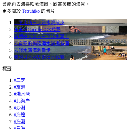
會能再去海邊吹著海風、欣賞美麗的海景。
更多關於
Tetsuhiko
的圖片
二度走訪三芝淺水灣散步
爸爸帶Coco來淡水找我
晴朗好天氣去三芝淺水灣！
去貢寮的福隆海水浴場看海
去淺水灣海灘散步
我的日本朋友來淡水找我
標籤
#三芝
#旅遊
#淺水灣
#北海岸
#沙灘
#海邊
#海灘
#看海